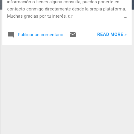
s
información o tienes alguna consulta, puedes ponerte en
contacto conmigo directamente desde la propia plataforma.
Muchas gracias por tu interés. 👉
https://www.mundoarti.com/tiendaobra/148425/
READ MORE »
Publicar un comentario