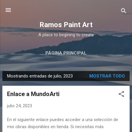
Ir al contenido principal
Ramos Paint Art
A place to begining to create
PÁGINA PRINCIPAL
Mostrando entradas de julio, 2023
MOSTRAR TODO
E
n
Enlace a MundoArti
t
r
julio 24, 2023
a
d
En el siguiente enlace puedes acceder a una selección de
a
mis obras disponibles en tienda. Si necesitas más